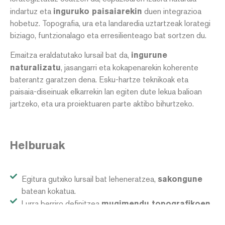
indartuz eta
inguruko paisaiarekin
duen integrazioa
hobetuz. Topografia, ura eta landaredia uztartzeak lorategi
biziago, funtzionalago eta erresilienteago bat sortzen du.
Emaitza eraldatutako lursail bat da,
ingurune
naturalizatu
, jasangarri eta kokapenarekin koherente
baterantz garatzen dena. Esku-hartze teknikoak eta
paisaia-diseinuak elkarrekin lan egiten dute lekua balioan
jartzeko, eta ura proiektuaren parte aktibo bihurtzeko.
Helburuak
Egitura gutxiko lursail bat leheneratzea,
sakongune
batean kokatua.
Lurra berriro definitzea
mugimendu topografikoen
bidez.