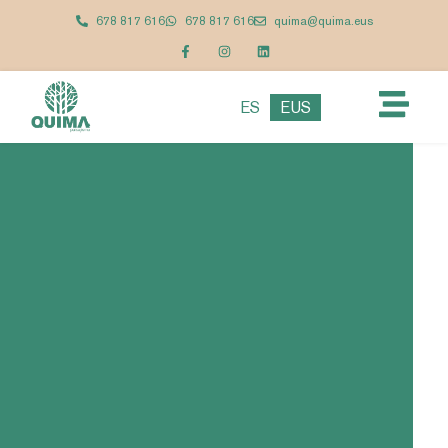
678 817 616
678 817 616
quima@quima.eus
ES
EUS