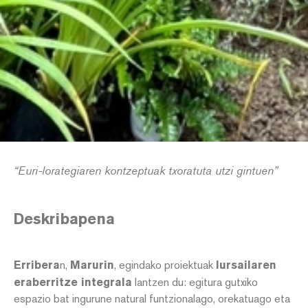
“Euri-lorategiaren kontzeptuak txoratuta utzi gintuen”
Deskribapena
Erribera
n,
Marurin
, egindako proiektuak
lursailaren
eraberritze integrala
lantzen du: egitura gutxiko
espazio bat ingurune natural funtzionalago, orekatuago eta