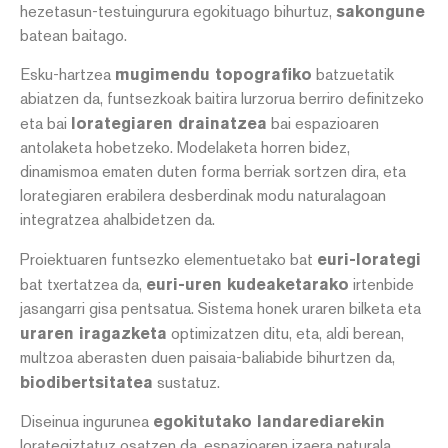
hezetasun-testuingurura egokituago bihurtuz,
sakongune
batean baitago.
Esku-hartzea
mugimendu topografiko
batzuetatik
abiatzen da, funtsezkoak baitira lurzorua berriro definitzeko
eta bai
lorategiaren drainatzea
bai espazioaren
antolaketa hobetzeko. Modelaketa horren bidez,
dinamismoa ematen duten forma berriak sortzen dira, eta
lorategiaren erabilera desberdinak modu naturalagoan
integratzea ahalbidetzen da.
Proiektuaren funtsezko elementuetako bat
euri-lorategi
bat txertatzea da,
euri-uren kudeaketarako
irtenbide
jasangarri gisa pentsatua. Sistema honek uraren bilketa eta
uraren iragazketa
optimizatzen ditu, eta, aldi berean,
multzoa aberasten duen paisaia-baliabide bihurtzen da,
biodibertsitatea
sustatuz.
Diseinua ingurunea
egokitutako landarediarekin
lorategiztatuz osatzen da, espazioaren izaera naturala