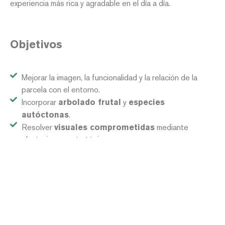
experiencia más rica y agradable en el día a día.
Objetivos
Mejorar la imagen, la funcionalidad y la relación de la
parcela con el entorno.
Incorporar
arbolado frutal
y
especies
autóctonas
.
Resolver
visuales comprometidas
mediante
plantaciones estratégicas.
Crear
filtros naturales
que mejoren la privacidad del
jardín.
Organizar el conjunto con
macizos de plantación
y
vegetación baja
.
Generar un jardín más diverso y armónico mediante
estratos vegetales
.