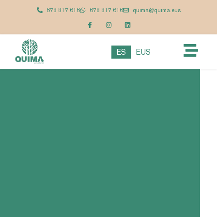
678 817 616
678 817 616
quima@quima.eus
ES
EUS