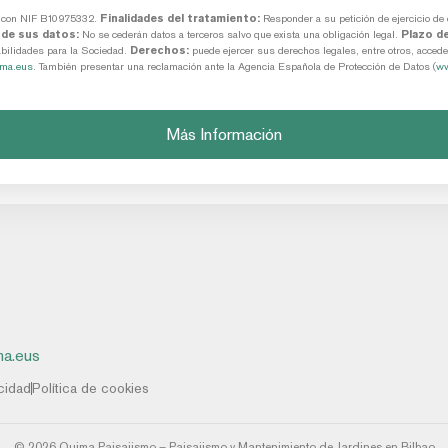
, con NIF B10975332.
Finalidades del tratamiento:
Responder a su petición de ejercicio
 de sus datos:
No se cederán datos a terceros salvo que exista una obligación legal.
Plazo de
abilidades para la Sociedad.
Derechos:
puede ejercer sus derechos legales, entre otros, acceder,
ma.eus
. También presentar una reclamación ante la Agencia Española de Protección de Datos (
ww
Más Información
a.eus
acidad
Política de cookies
© 2026 Quima Paisajismo – Paisajismo y Mantenimiento de Jardines en Bilbao