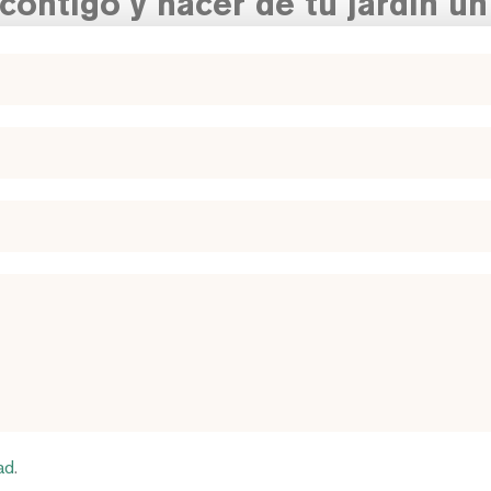
ontigo y hacer de tu jardín un
ad
.