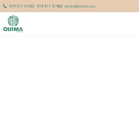
678 817 616
678 817 616
quima@quima.eus
In