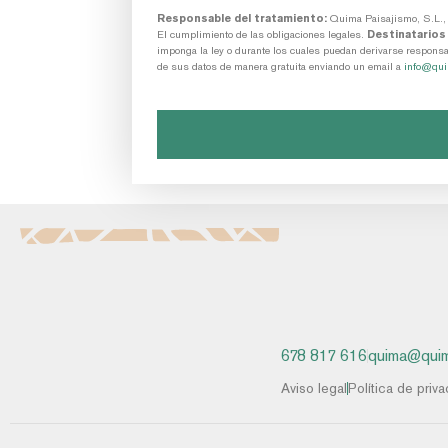
Responsable del tratamiento:
Quima Paisajismo, S.L.
El cumplimiento de las obligaciones legales.
Destinatarios
imponga la ley o durante los cuales puedan derivarse respons
de sus datos de manera gratuita enviando un email a
info@qui
678 817 616
quima@quim
Aviso legal
Política de priv