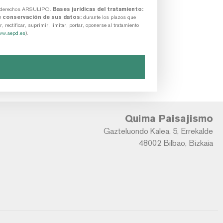
 de derechos ARSULIPO.
Bases jurídicas del tratamiento:
 conservación de sus datos:
durante los plazos que
 rectificar, suprimir, limitar, portar, oponerse al tratamiento
w.aepd.es
).
Quima Paisajismo
Gazteluondo Kalea, 5, Errekalde
48002 Bilbao, Bizkaia