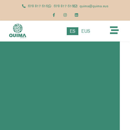
678 817 616
678 817 616
quima@quima.eus
ES
EUS