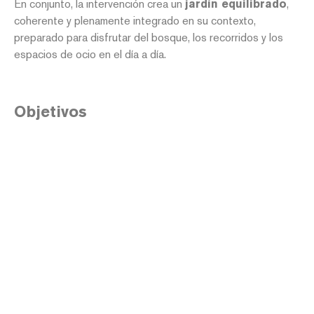
En conjunto, la intervención crea un
jardín equilibrado
,
coherente y plenamente integrado en su contexto,
preparado para disfrutar del bosque, los recorridos y los
espacios de ocio en el día a día.
Objetivos
Adaptar una
parcela de grandes dimensiones
a
nuevas necesidades de uso.
Mantener el vínculo con el
paisaje tradicional
y el
carácter rural del lugar.
Organizar el espacio mediante una
zonificación
estratégica
.
Crear
recorridos del jardín
que conecten las
distintas áreas funcionales.
Aplicar
siega selectiva
para favorecer la
naturalización, reducir mantenimiento y potenciar