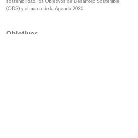
sostenibilidad, los Objetivos de Desarrollo Sostenible
(ODS) y el marco de la Agenda 2030.
Objetivos
Reforzar la experiencia del visitante en
BBK Klima
.
Crear nuevos
espacios de uso y encuentro
en el
entorno de Axpe.
Incorporar una
mesa experiencial
como punto de
interacción y aprendizaje.
Ampliar las posibilidades de uso mediante una
plataforma de madera
.
Integrar
materiales naturales
y soluciones
constructivas respetuosas con el entorno.
Favorecer la
educación en sostenibilidad
, la
conciencia ambiental y el aprendizaje compartido.