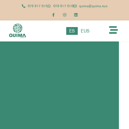
678 817 616
678 817 616
quima@quima.eus
ES
EUS